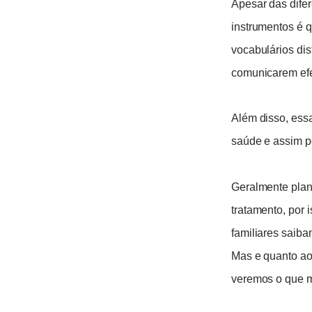
Apesar das dife
instrumentos é 
vocabulários di
comunicarem efe
Além disso, ess
saúde e assim po
Geralmente plan
tratamento, por 
familiares saiba
Mas e quanto ao
veremos o que m