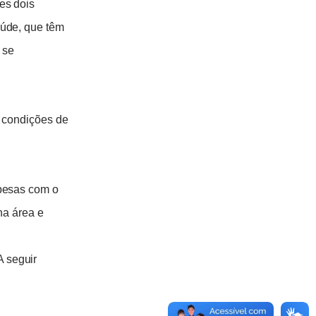
es dois
aúde, que têm
 se
r condições de
spesas com o
na área e
 seguir