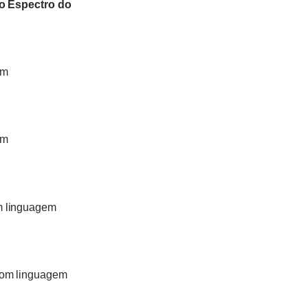
o Espectro do
om
om
om linguagem
 com linguagem