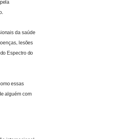
 pela
o.
sionais da saúde
doenças, lesões
 do Espectro do
como essas
 de alguém com