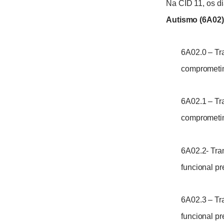
Na CID 11, os d
Autismo (6A02)
6A02.0 – Tr
comprometim
6A02.1 – Tr
comprometim
6A02.2- Tra
funcional p
6A02.3 – Tr
funcional p