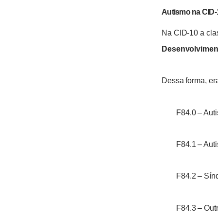
Autismo na CID-
Na CID-10 a cla
Desenvolviment
Dessa forma, er
F84.0 – Auti
F84.1 – Auti
F84.2 – Sín
F84.3 – Outr