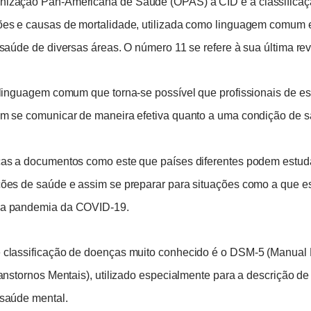
ização Pan-Americana de Saúde (OPAS) a CID é a classificaçã
ões e causas de mortalidade, utilizada como linguagem comum 
 saúde de diversas áreas. O número 11 se refere à sua última re
a linguagem comum que torna-se possível que profissionais de e
am se comunicar de maneira efetiva quanto a uma condição de 
ças a documentos como este que países diferentes podem estudar
ções de saúde e assim se preparar para situações como a que 
 a pandemia da COVID-19.
 classificação de doenças muito conhecido é o DSM-5 (Manual 
ranstornos Mentais), utilizado especialmente para a descrição d
 saúde mental.