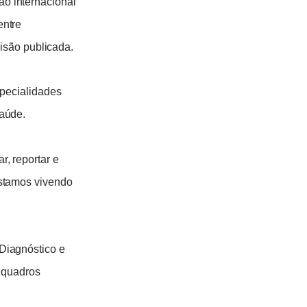
o internacional
entre
visão publicada.
specialidades
saúde.
, reportar e
estamos vivendo
Diagnóstico e
e quadros