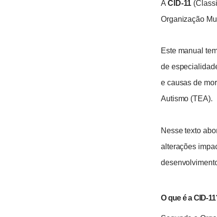
A
CID-11
(Classi
Organização Mun
Este manual tem
de especialidad
e causas de mor
Autismo (TEA).
Nesse texto abo
alterações impa
desenvolvimento 
O que é a CID-11